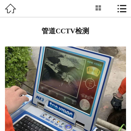



管道CCTV检测
首页

关于我们
管道CCTV检测
服务项目
新闻动态
工程案例
设备展示
业务范围
联系我们