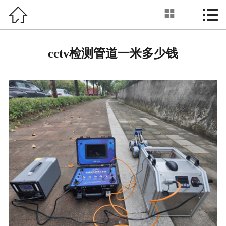



管道CCTV检测
首页

关于我们
cctv检测管道一米多少钱
服务项目
新闻动态
工程案例
设备展示
业务范围
联系我们